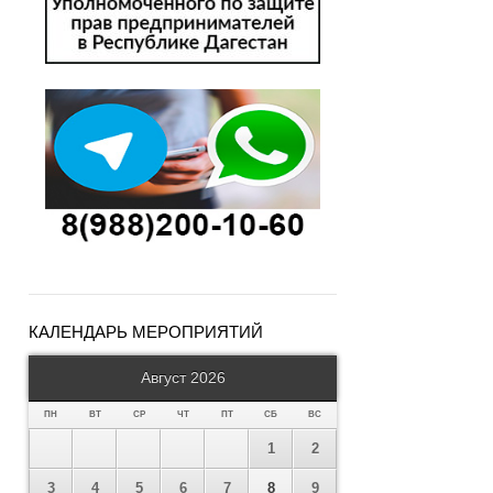
КАЛЕНДАРЬ МЕРОПРИЯТИЙ
Август 2026
ПН
ВТ
СР
ЧТ
ПТ
СБ
ВС
1
2
3
4
5
6
7
8
9