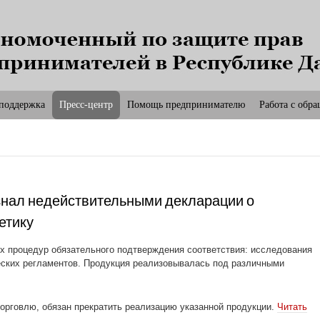
олномоченного по защите прав предпринимателей в 
УПОЛНОМ
ПО ЗАЩИ
поддержка
Пресс-центр
Помощь предпринимателю
Работа с обр
РЕДПРИН
знал недействительными декларации о
В Р
етику
х процедур обязательного подтверждения соответствия: исследования
еских регламентов. Продукция реализовывалась под различными
рговлю, обязан прекратить реализацию указанной продукции.
Читать