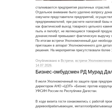
сталкиваются предприятия различных отраслей.
Отдельное внимание было уделено вопросу дона
озвучили представители предприятий, осуществ
предпринимателей, при расчете налоговой базы н
как фактический выход товарного цельного камня
пыль и пилобут, не являющиеся товарной продук
доначислений превышают фактическую выручку п
По итогам встречи Уполномоченный дал необход
приглашен в аппарат Уполномоченного для детал
решения. На мероприятии присутствовали более 
Опубликовано в
Встречи
,
встречи Уполномоченно
14.07.2026
.
Бизнес-омбудсмен РД Мурад Дал
8 июля Уполномоченный по защите прав предпри
директором АНО «ЦОП» «Бизнес против коррупц
УФСИН России по Республике Дагестан.
В ходе визита гости ознакомились с работой про
деревообрабатывающее, металлообрабатывающее 