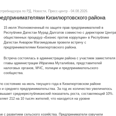
отребнадзора по РД
,
Новости
,
Пресс-центр
-
04.08.2026
.
редпринимателями Кизилюртовского района
15 июля Уполномоченный по защите прав предпринимателей в
Республике Дагестан Мурад Далгатов совместно с директором Центр
общественных процедур «Бизнес против коррупции» в Республике
Дагестан Анваром Магомедовым провели встречу с
предпринимателями Кизилюртовского района.
Встреча состоялась в администрации района с участием заместителя
главы администрации Ибрагима Муталибова, представителей
налоговых органов, МЧС, полиции и предпринимательского
сообщества.
 по состоянию на июль текущего года в Кизилюртовском районе
 и среднего предпринимательства. За год их количество увеличилось
ревышает среднереспубликанский показатель роста, составляющий 10%.
ляет 212 на 10 тысяч жителей, что находится на уровне
ые с развитием сельского хозяйства. Предприниматели озвучили