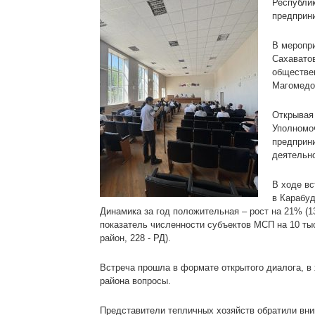
Республик
предприн
В меропри
Сахавато
обществен
Магомедов
Открывая 
Уполномоч
предприн
деятельно
В ходе вс
в Карабу
Динамика за год положительная – рост на 21% (1
показатель численности субъектов МСП на 10 тыс
район, 228 - РД).
Встреча прошла в формате открытого диалога, в
района вопросы.
Представители тепличных хозяйств обратили вни