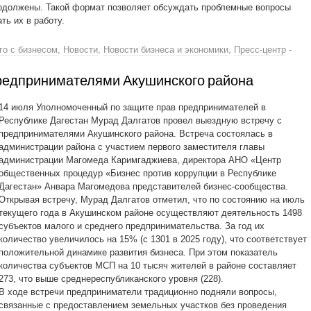
одолжены. Такой формат позволяет обсуждать проблемные вопросы
ть их в работу.
го с бизнесом
,
Новости
,
Новости бизнеса и экономики
,
Пресс-центр
-
редпринимателями Акушинского района
14 июля Уполномоченный по защите прав предпринимателей в
Республике Дагестан Мурад Далгатов провел выездную встречу с
предпринимателями Акушинского района. Встреча состоялась в
администрации района с участием первого заместителя главы
администрации Магомеда Каримгаджиева, директора АНО «Центр
общественных процедур «Бизнес против коррупции в Республике
Дагестан» Анвара Магомедова представителей бизнес-сообщества.
Открывая встречу, Мурад Далгатов отметил, что по состоянию на июль
текущего года в Акушинском районе осуществляют деятельность 1498
субъектов малого и среднего предпринимательства. За год их
количество увеличилось на 15% (с 1301 в 2025 году), что соответствует
положительной динамике развития бизнеса. При этом показатель
количества субъектов МСП на 10 тысяч жителей в районе составляет
273, что выше среднереспубликанского уровня (228).
В ходе встречи предприниматели традиционно подняли вопросы,
связанные с предоставлением земельных участков без проведения