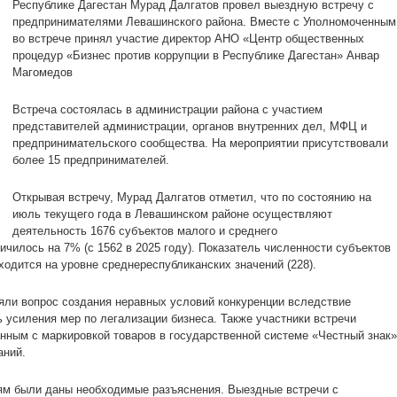
Республике Дагестан Мурад Далгатов провел выездную встречу с
предпринимателями Левашинского района. Вместе с Уполномоченным
во встрече принял участие директор АНО «Центр общественных
процедур «Бизнес против коррупции в Республике Дагестан» Анвар
Магомедов
Встреча состоялась в администрации района с участием
представителей администрации, органов внутренних дел, МФЦ и
предпринимательского сообщества. На мероприятии присутствовали
более 15 предпринимателей.
Открывая встречу, Мурад Далгатов отметил, что по состоянию на
июль текущего года в Левашинском районе осуществляют
деятельность 1676 субъектов малого и среднего
ичилось на 7% (с 1562 в 2025 году). Показатель численности субъектов
ходится на уровне среднереспубликанских значений (228).
яли вопрос создания неравных условий конкуренции вследствие
 усиления мер по легализации бизнеса. Также участники встречи
анным с маркировкой товаров в государственной системе «Честный знак»
аний.
м были даны необходимые разъяснения. Выездные встречи с