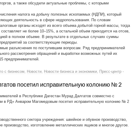
торгов, а также обсудили актуальные проблемы, с которыми
числения налога на добычу полезных ископаемых (НДПИ), который
ляющих деятельность в сфере недропользования. По словам
алоговые органы исходят из всего объема добытой горной массы, тогда
 составляет не более 10–15%, а остальной объем приходится на отсев,
цией в полном объеме. В результате в отдельных случаях суммы
редприятий за соответствующие периоды.
имые разъяснения по поступившим вопросам. Ряд предпринимателей
ьного рассмотрения обращений и выработки возможных путей их
15 предпринимателей.
го с бизнесом
,
Новости
,
Новости бизнеса и экономики
,
Пресс-центр
-
гатов посетил исправительную колонию № 2
нимателей в Республике Дагестан Мурад Далгатов совместно с
ии в РД» Анваром Магомедовым посетил исправительную колонию № 2
изводственного сектора учреждения: швейное и обувное производство,
производство, изготовление металлических ящиков и многое другое.