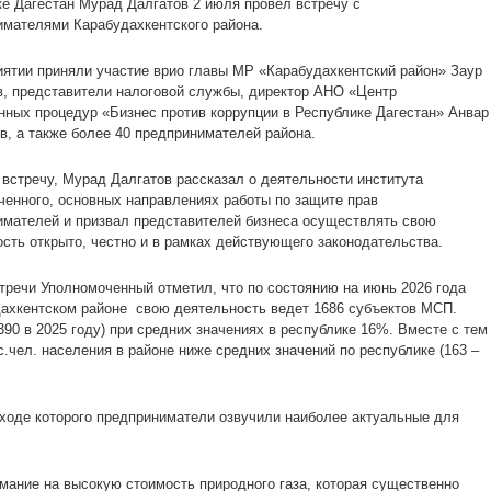
е Дагестан Мурад Далгатов 2 июля провел встречу с
имателями Карабудахкентского района.
ятии приняли участие врио главы МР «Карабудахкентский район» Заур
в, представители налоговой службы, директор АНО «Центр
ных процедур «Бизнес против коррупции в Республике Дагестан» Анвар
, а также более 40 предпринимателей района.
встречу, Мурад Далгатов рассказал о деятельности института
енного, основных направлениях работы по защите прав
имателей и призвал представителей бизнеса осуществлять свою
сть открыто, честно и в рамках действующего законодательства.
тречи Уполномоченный отметил, что по состоянию на июнь 2026 года
дахкентском районе свою деятельность ведет 1686 субъектов МСП.
390 в 2025 году) при средних значениях в республике 16%. Вместе с тем
.чел. населения в районе ниже средних значений по республике (163 –
 ходе которого предприниматели озвучили наиболее актуальные для
мание на высокую стоимость природного газа, которая существенно