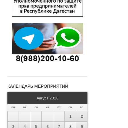
КАЛЕНДАРЬ МЕРОПРИЯТИЙ
Август 2026
ПН
ВТ
СР
ЧТ
ПТ
СБ
ВС
1
2
3
4
5
6
7
8
9