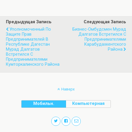
Предыдущая Запись
Следующая Запись
Уполномоченный По
Бизнес-Омбудсмен Мурад
Защите Прав
Далгатов Встретился С
Предпринимателей В
Предпринимателями
Республике Дагестан
Карабудахкентского
Мурад Далгатов
Района
Встретился С
Предпринимателями
Кумторкалинского Района
Наверх
Мобильн.
Компьютерная